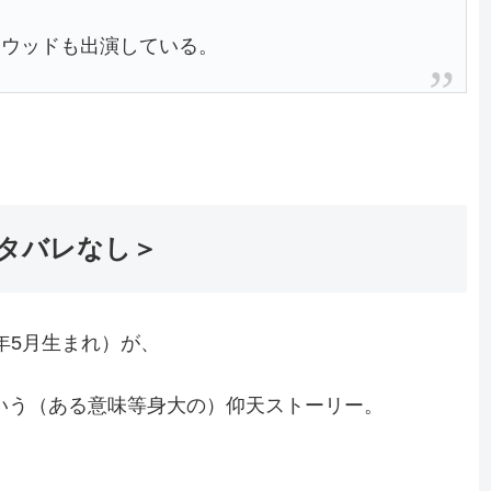
トウッドも出演している。
タバレなし＞
年5月生まれ）が、
という（ある意味等身大の）仰天ストーリー。