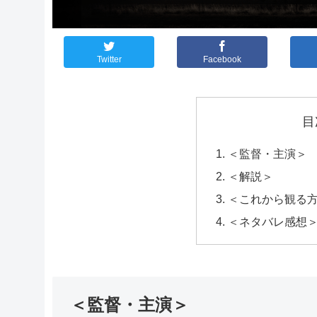
Twitter
Facebook
目
＜監督・主演＞
＜解説＞
＜これから観る
＜ネタバレ感想
＜監督・主演＞