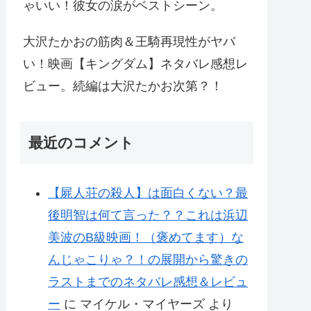
ゃいい！彼女の涙がベストシーン。
大沢たかおの筋肉＆王騎再現性がヤバ
い！映画【キングダム】ネタバレ感想レ
ビュー。続編は大沢たかお次第？！
最近のコメント
【屍人荘の殺人】は面白くない？最
後明智は何て言った？？これは浜辺
美波のB級映画！（褒めてます）な
んじゃこりゃ？！の展開から驚きの
ラストまでのネタバレ感想＆レビュ
ー
に
マイケル・マイヤーズ
より