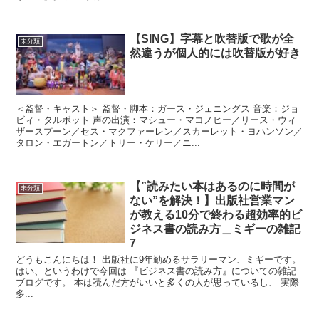
【SING】字幕と吹替版で歌が全
未分類
然違うが個人的には吹替版が好き
＜監督・キャスト＞ 監督・脚本：ガース・ジェニングス 音楽：ジョ
ビィ・タルボット 声の出演：マシュー・マコノヒー／リース・ウィ
ザースプーン／セス・マクファーレン／スカーレット・ヨハンソン／
タロン・エガートン／トリー・ケリー／ニ...
【”読みたい本はあるのに時間が
未分類
ない”を解決！】出版社営業マン
が教える10分で終わる超効率的ビ
ジネス書の読み方＿ミギーの雑記
7
どうもこんにちは！ 出版社に9年勤めるサラリーマン、ミギーです。
はい、というわけで今回は 『ビジネス書の読み方』についての雑記
ブログです。 本は読んだ方がいいと多くの人が思っているし、 実際
多...