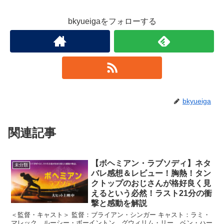
bkyueigaをフォローする
bkyueiga
関連記事
【ボヘミアン・ラブソディ】ネタ
未分類
バレ感想＆レビュー！胸熱！タン
クトップのおじさんが格好良く見
えるという必然！ラスト21分の衝
撃と感動を解説
＜監督・キャスト＞ 監督：ブライアン・シンガー キャスト：ラミ・
マレック、ルーシー・ボーイントン、グウィリム・リー、ベン・ハー