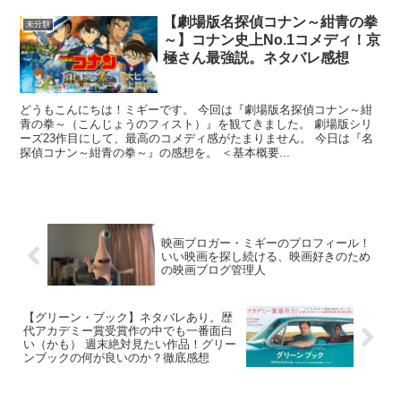
【劇場版名探偵コナン～紺青の拳
未分類
～】コナン史上No.1コメディ！京
極さん最強説。ネタバレ感想
どうもこんにちは！ミギーです。 今回は『劇場版名探偵コナン～紺
青の拳～（こんじょうのフィスト）』を観てきました。 劇場版シリ
ーズ23作目にして、最高のコメディ感がたまりません。 今日は『名
探偵コナン～紺青の拳～』の感想を。 ＜基本概要...
映画ブロガー・ミギーのプロフィール！
いい映画を探し続ける、映画好きのため
の映画ブログ管理人
【グリーン・ブック】ネタバレあり。歴
代アカデミー賞受賞作の中でも一番面白
い（かも） 週末絶対見たい作品！グリー
ンブックの何が良いのか？徹底感想