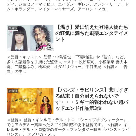
ディ、ジョセフ・マッゼロ、エイダン・ギレン、アレン・リーチ、ト
ム・ホランダー、マイク・マイヤーズ、アーロン・マカ...
【渇き】愛に飢えた登場人物たち
未分類
の狂気に満ちた劇薬エンタテイメ
ント
＜監督・キャスト＞ 監督：中島哲也 『下妻物語』や『告白』など、
多くの話題作を手掛けた監督 キャスト：役所広司、小松菜奈 妻夫木
聡、二階堂ふみ、橋本愛、オダギリジョー、中谷美紀 ＜解説＞ 「告
白」の中...
【パンズ・ラビリンス】悲しすぎ
未分類
る結末！自分耐えられないで
す・・・ミギー的報われない超バ
ッドエンド作品第3位
＜監督＞ 監督：ギレルモ・デル・トロ 『シェイプオブウォーター』
でもアカデミー賞獲ったスゴイ独創感のある監督です。 ＜解説＞ ギ
レルモ・デル・トロ監督のダーク・ファンタジー映画『パンズ・ラビ
リンス』。 アメリカ・メ...