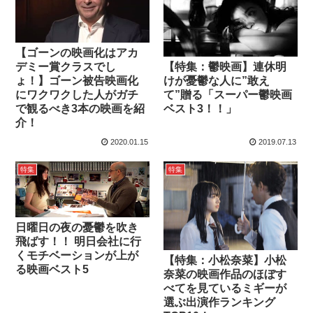
【ゴーンの映画化はアカ
【特集：鬱映画】連休明
デミー賞クラスでし
けが憂鬱な人に”敢え
ょ！】ゴーン被告映画化
て”贈る「スーパー鬱映画
にワクワクした人がガチ
ベスト3！！」
で観るべき3本の映画を紹
介！
2020.01.15
2019.07.13
特集
特集
日曜日の夜の憂鬱を吹き
飛ばす！！ 明日会社に行
くモチベーションが上が
【特集：小松奈菜】小松
る映画ベスト5
奈菜の映画作品のほぼす
べてを見ているミギーが
選ぶ出演作ランキング