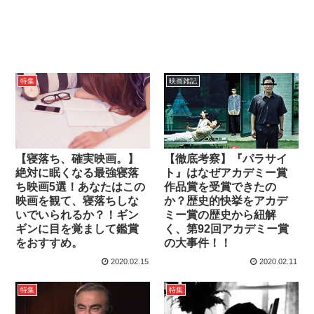
特集
映画雑記
【寝落ち、確実映画。】
【徹底考察】『パラサイ
絶対に眠くなる最強寝落
ト』はなぜアカデミー賞
ち映画5選！あなたはこの
作品賞を受賞できたの
映画を観て、寝落ちしな
か？歴史的快挙をアカデ
いでいられるか？！ギン
ミー賞の歴史から紐解
ギンに目を覚まして鑑賞
く、第92回アカデミー賞
をおすすめ。
の大事件！！
2020.02.15
2020.02.11
特集
特集