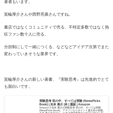
著者もいます。
箕輪厚介さんや西野亮廣さんですね。
書店ではなくコミュニティで売る、不特定多数ではなく熱
狂ファン数十人に売る、
分担制にして一緒につくる、などなどアイデア次第でまた
変わっていきそうな業界です。
箕輪厚介さんの新しい著書、『実験思考』は先進的でとて
も面白いです。
実験思考 世の中、すべては実験 (NewsPicks
Book) | 光本 勇介 |本 | 通販 | Amazon
Amazonで光本 勇介の実験思考 世の中、すべては実験
(NewsPicks Book)。アマゾンならポイント還元本が多数。