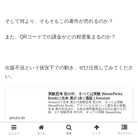
そして何より、そもそもこの著作が売れるのか？
また、QRコードでの課金がどの程度集まるのか？
出版不況という状況下での動き、ぜひ注視してみてくださ
い。
実験思考 世の中、すべては実験 (NewsPicks
Book) | 光本 勇介 |本 | 通販 | Amazon
Amazonで光本 勇介の実験思考 世の中、すべては実験
(NewsPicks Book)。アマゾンならポイント還元本が多数。
光本 勇介作品ほか、お急ぎ便対象商品は当日お届けも可
能。また実験思考 世の中、すべては実験 (NewsPicks
Book)もアマゾン配送商品なら通常配送無料。
amzn.to
メニュー
ホーム
検索
トップ
サイドバー