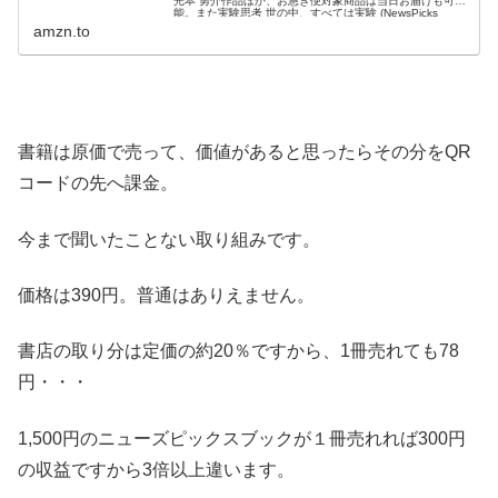
光本 勇介作品ほか、お急ぎ便対象商品は当日お届けも可
能。また実験思考 世の中、すべては実験 (NewsPicks
Book)もアマゾン配送商品なら通常配送無料。
amzn.to
書籍は原価で売って、価値があると思ったらその分をQR
コードの先へ課金。
今まで聞いたことない取り組みです。
価格は390円。普通はありえません。
書店の取り分は定価の約20％ですから、1冊売れても78
円・・・
1,500円のニューズピックスブックが１冊売れれば300円
の収益ですから3倍以上違います。