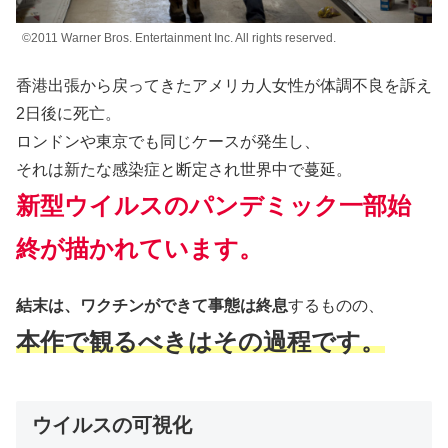
©2011 Warner Bros. Entertainment Inc. All rights reserved.
香港出張から戻ってきたアメリカ人女性が体調不良を訴え
2日後に死亡。
ロンドンや東京でも同じケースが発生し、
それは新たな感染症と断定され世界中で蔓延。
新型ウイルスのパンデミック一部始
終が描かれています。
結末は、ワクチンができて事態は終息
するものの、
本作で観るべきはその過程です。
ウイルスの可視化