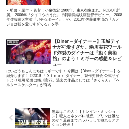
＜監督・原作＞ 監督：小泉徳宏 1980年、東京都生まれ。ROBOT所
属。 2006年『タイヨウのうた』で劇場長編映画監督デビュー。 2008
年佐藤隆太主演『ガチ☆ボーイ』、や、2013年佐藤健主演の『カノ
ジョは嘘を愛しすぎてる』を手...
【Diner～ダイナー～】玉城ティ
A級映画
ナが可愛すぎた。蜷川実花ワール
ド炸裂のダイナーは『動く美術
館』のよう！ミギーの感想＆レビ
ュー
はいどうもこんにちはミギーです！ 今回は【Diner～ダイナー～】を
紹介します！ ©2019 「Ｄｉｎｅｒ ダイナー」製作委員会 公式サイ
トより引用 監督は蜷川実花。過去の作品としては『さくらん』『ヘ
ルタースケルター』が有名...
黒幕はこの人！【トレイン・ミッショ
ン】犯人とネタバレ感想。プリンは誰な
のか？最後までハラハラして観れるアク
ション映画！