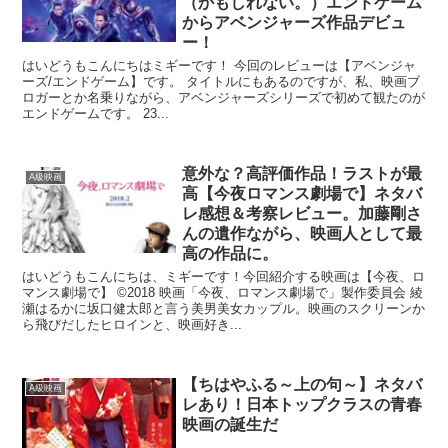
（かもしれない。）エンドゲーム
からアベンジャーズ作品デビュ
ー！
はいどうもこんにちはミギーです！ 今回のレビューは【アベンジャ
ーズ/エンドゲーム】です。 タイトルにもあるのですが、私、映画ブ
ロガーとか名乗りながら、アベンジャーズシリーズで初めて観たのが
エンドゲームです。 23...
意外な？高評価作品！ラストが最
A級映画
高【今夜ロマンス劇場で】ネタバ
レ感想＆考察レビュー。加藤剛さ
んの遺作ながら、映画人として最
高の作品に。
はいどうもこんにちは、ミギーです！今回紹介する映画は【今夜、ロ
マンス劇場で】 ©2018 映画「今夜、ロマンス劇場で」製作委員会 綾
瀬はるかに坂口健太郎と言う美男美女カップル。映画のスクリーンか
ら飛びだしたヒロインと、映画好き...
【ちはやふる～上の句～】ネタバ
A級映画
レあり！日本トップクラスの青春
映画の誕生だ