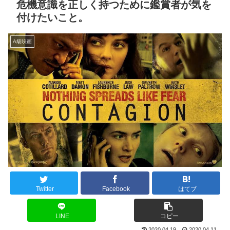
危機意識を正しく持つために鑑賞者が気を
付けたいこと。
A級映画
Twitter
Facebook
はてブ
LINE
コピー
2020.04.19
2020.04.11