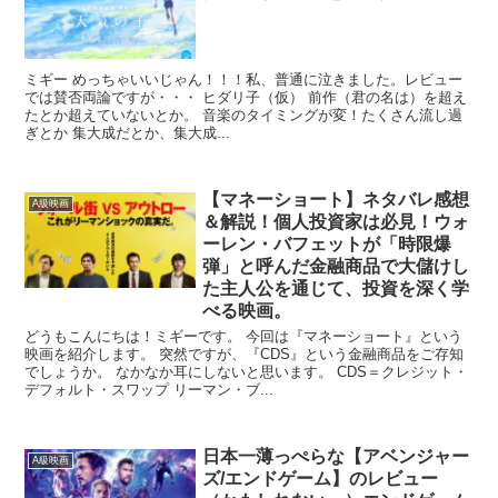
ミギー めっちゃいいじゃん！！！私、普通に泣きました。レビュー
では賛否両論ですが・・・ ヒダリ子（仮） 前作（君の名は）を超え
たとか超えていないとか。 音楽のタイミングが変！たくさん流し過
ぎとか 集大成だとか、集大成...
【マネーショート】ネタバレ感想
A級映画
＆解説！個人投資家は必見！ウォ
ーレン・バフェットが「時限爆
弾」と呼んだ金融商品で大儲けし
た主人公を通じて、投資を深く学
べる映画。
どうもこんにちは！ミギーです。 今回は『マネーショート』という
映画を紹介します。 突然ですが、『CDS』という金融商品をご存知
でしょうか。 なかなか耳にしないと思います。 CDS＝クレジット・
デフォルト・スワップ リーマン・ブ...
日本一薄っぺらな【アベンジャー
A級映画
ズ/エンドゲーム】のレビュー