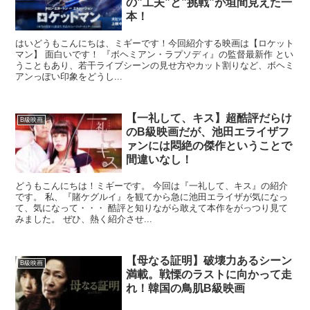
の”工夫”と”挑戦”が垣間見えた一
本！
はいどうもこんにちは、ミギーです！今回紹介する映画は【ロケット
マン】 面白いです！ 『ボヘミアン・ラプソディ』の監督最新作 とい
うこともあり、若干ライブシーンの見せ方やカット割りなど、ボヘミ
アンっぽい印象をどうし...
【一礼して、キス】超酷評だらけ
B級映画
のB級映画だが、池田エライザフ
ァンには悶絶の傑作ということで
間違いなし！
どうもこんにちは！ミギーです。 今回は『一礼して、キス』の紹介
です。 私、『賭ケグルイ』を観てから急に池田エライザが気になっ
て、気になって・・・ 酷評と知りながら敢えて本作をがっつり見て
みました。 ぜひ、熱く紹介させ...
【母なる証明】破壊力あるシーン
B級映画
満載。戦慄のラストに向かって走
れ！韓国の鳥肌B級映画