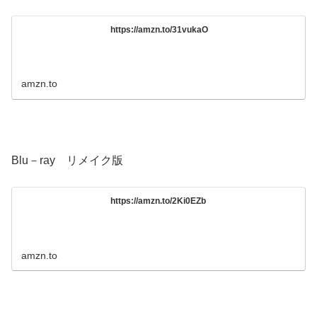
https://amzn.to/31vukaO
amzn.to
Blu－ray リメイク版
https://amzn.to/2Ki0EZb
amzn.to