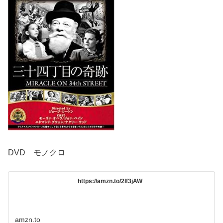
DVD モノクロ
https://amzn.to/2If3jAW
amzn.to