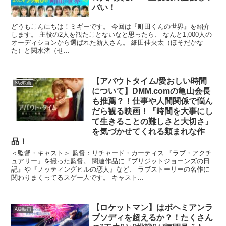
バい！
どうもこんにちは！ミギーです。 今回は『町田くんの世界』を紹介
します。 主役の2人を観たことないなと思ったら、 なんと1,000人の
オーディションから選ばれた新人さん。 細田佳央太（ほそだかな
た）と関水渚（せ...
【アバウトタイム/愛おしい時間
S級映画
について】DMM.comの亀山会長
も推薦？！仕事や人間関係で悩ん
だら観る映画！『時間を大事にし
て生きることの難しさと大切さ』
を気づかせてくれる類まれな作
品！
＜監督・キャスト＞ 監督：リチャード・カーティス 『ラブ・アクチ
ュアリー』を撮った監督。 関連作品に『ブリジットジョーンズの日
記』や『ノッティングヒルの恋人』など、 ラブストーリーの名作に
関わりまくってるスゲー人です。 キャスト...
【ロケットマン】はボヘミアンラ
A級映画
プソディを超えるか？！たくさん