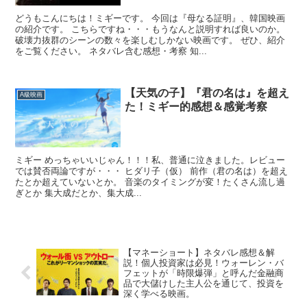
どうもこんにちは！ミギーです。 今回は『母なる証明』、韓国映画
の紹介です。 こちらですね・・・もうなんと説明すれば良いのか。
破壊力抜群のシーンの数々を楽しむしかない映画です。 ぜひ、紹介
をご覧ください。 ネタバレ含む感想・考察 知...
【天気の子】『君の名は』を超え
A級映画
た！ミギー的感想＆感覚考察
ミギー めっちゃいいじゃん！！！私、普通に泣きました。レビュー
では賛否両論ですが・・・ ヒダリ子（仮） 前作（君の名は）を超え
たとか超えていないとか。 音楽のタイミングが変！たくさん流し過
ぎとか 集大成だとか、集大成...
【マネーショート】ネタバレ感想＆解
説！個人投資家は必見！ウォーレン・バ
フェットが「時限爆弾」と呼んだ金融商
品で大儲けした主人公を通じて、投資を
深く学べる映画。